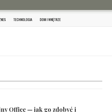
ZNES
TECHNOLOGIA
DOM I WNĘTRZE
jny Office — jak go zdobyć i