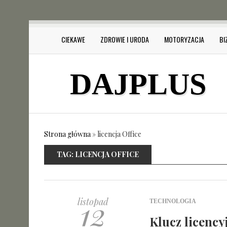
CIEKAWE
ZDROWIE I URODA
MOTORYZACJA
BI
DAJPLUS
Strona główna
»
licencja Office
TAG:
LICENCJA OFFICE
12
listopad
TECHNOLOGIA
Klucz licency