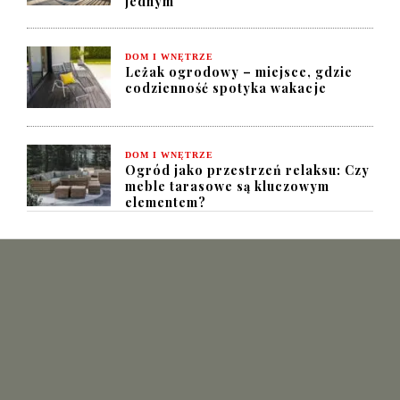
jednym
DOM I WNĘTRZE
Leżak ogrodowy – miejsce, gdzie
codzienność spotyka wakacje
DOM I WNĘTRZE
Ogród jako przestrzeń relaksu: Czy
meble tarasowe są kluczowym
elementem?