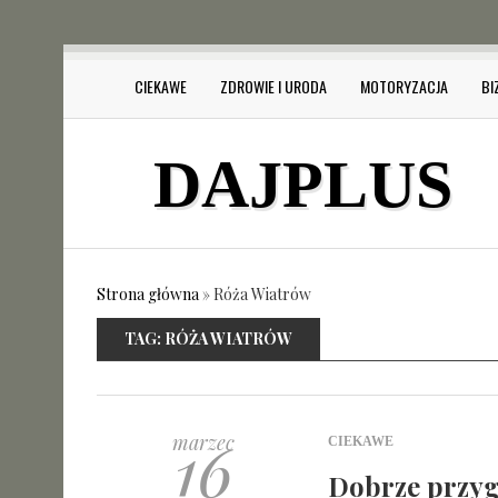
CIEKAWE
ZDROWIE I URODA
MOTORYZACJA
BI
DAJPLUS
Strona główna
»
Róża Wiatrów
TAG:
RÓŻA WIATRÓW
16
marzec
CIEKAWE
Dobrze przyg