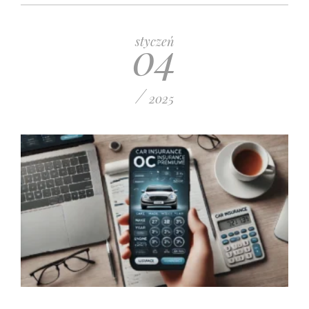
04
styczeń
/
2025