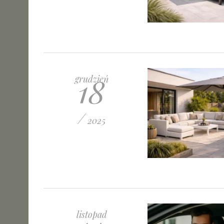
18
grudzień
/
2025
listopad