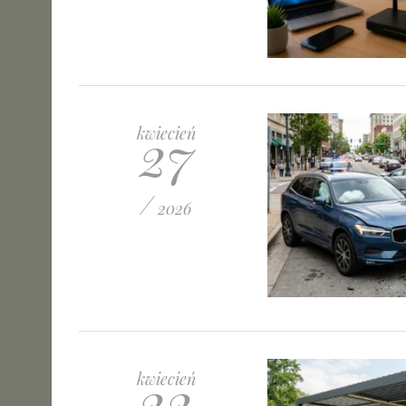
27
kwiecień
/
2026
22
kwiecień