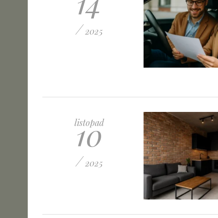
14
/
2025
10
listopad
/
2025