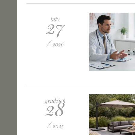
27
luty
/
2026
28
grudzień
/
2025