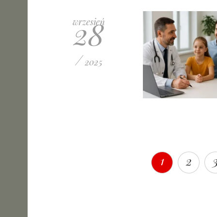
28
wrzesień
/
2025
1
2