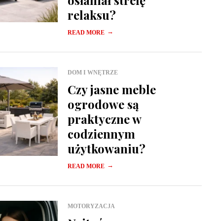
osłaniał strefę
relaksu?
→
READ MORE
DOM I WNĘTRZE
Czy jasne meble
ogrodowe są
praktyczne w
codziennym
użytkowaniu?
→
READ MORE
MOTORYZACJA