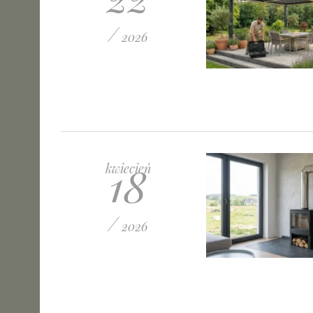
/
2026
18
kwiecień
/
2026