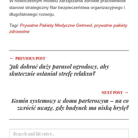
W nowoczesnym modelu zarządzania zdrowie pracowników
stanowi strategiczny filar bezpieczeństwa organizacyjnego i
długofalowego rozwoju.
Tagi:
Prywatne Pakiety Medyczne Getmed
,
prywatne pakiety
zdrowotne
←
PREVIOUS POST
Jak dobrać duży parasol ogrodowy, aby
skutecznie osłaniał strefę relaksu?
→
NEXT POST
Komin systemowy w domu parterowym – na co
zwrócić uwagę, gdy budynek ma niską bryłę?